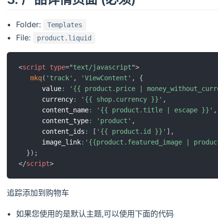
Folder:
Templates
File:
product.liquid
<
script
type
=
"
text/javascript
"
>
mkq
(
'track'
,
'ViewContent'
,
{
      value
:
'{{ product.price | money_without_curr
      currency
:
'{{ shop.currency }}'
,
      content_name
:
'{{ product.title | escape }}'
,
      content_type
:
'product'
,
      content_ids
:
[
'{{ product.id }}'
]
,
      image_link
:
'{{product.featured_image | produc
}
)
;
</
script
>
追踪添加到购物车
如果您使用的是默认主题,可以使用下面的代码