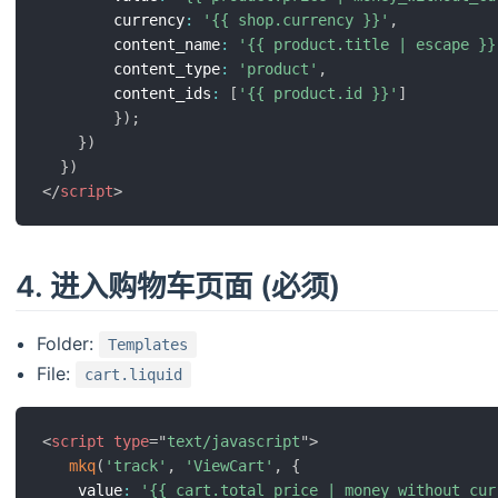
        currency
:
'{{ shop.currency }}'
,
        content_name
:
'{{ product.title | escape }}
        content_type
:
'product'
,
        content_ids
:
[
'{{ product.id }}'
]
}
)
;
}
)
}
)
</
script
>
4. 进入购物车页面 (必须)
Folder:
Templates
File:
cart.liquid
<
script
type
=
"
text/javascript
"
>
mkq
(
'track'
,
'ViewCart'
,
{
    value
:
'{{ cart.total_price | money_without_cur