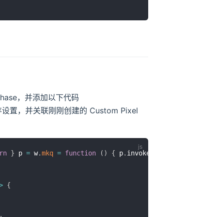
urchase，并添加以下代码
保存设置，并关联刚刚创建的 Custom Pixel
rn
}
 p 
=
 w
.
mkq
=
function
(
)
{
 p
.
invokeFunc 
?
 p
.
invokeFu
>
{