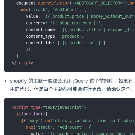
  document
.
querySelector
(
'<ADDTOCART_SELECTOR>'
)
.
on
mkq
(
'track'
,
'AddToCart'
,
{
      value
:
'{{ product.price | money_without_curr
      currency
:
'{{ shop.currency }}'
,
      content_name
:
'{{ product.title | escape }}'
,
      content_type
:
'product'
,
      content_ids
:
[
'{{ product.id }}'
]
}
)
;
}
</
script
>
shopify 的主题一般都会采用 jQuery 这个前端库
用的代码，但是每个主题都可能会进行更改，请确认这个
<
script
type
=
"
text/javascript
"
>
$
(
function
(
)
{
$
(
'body'
)
.
on
(
'click'
,
'.product-form__cart-submi
mkq
(
'track'
,
'AddToCart'
,
{
        value
:
'{{ product.price | money_without_cu