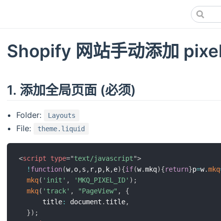
Shopify 网站手动添加 pixe
1. 添加全局页面 (必须)
Folder:
Layouts
File:
theme.liquid
<
script
type
=
"
text/javascript
"
>
!
function
(
w
,
o
,
s
,
r
,
p
,
k
,
e
)
{
if
(
w
.
mkq
)
{
return
}
p
=
w
.
mkq
mkq
(
'init'
,
'MKQ_PIXEL_ID'
)
;
mkq
(
'track'
,
"PageView"
,
{
      title
:
 document
.
title
,
}
)
;