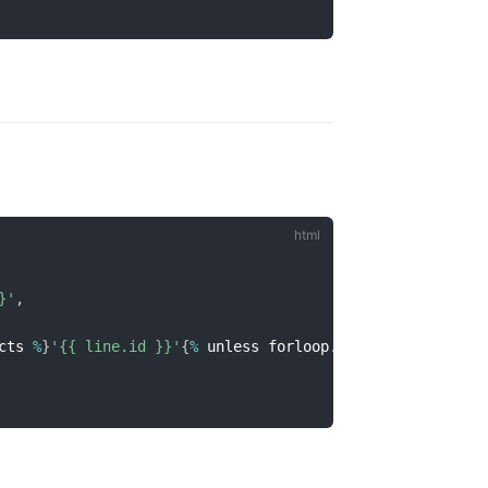
}'
,
cts 
%
}
'{{ line.id }}'
{
%
 unless forloop
.
last 
==
true
%
}
,