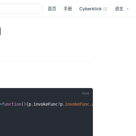
(opens new 
首页
手册
Cyberklick
语言
l
=
function
(
)
{
p
.
invokeFunc
?
p
.
invokeFunc
.
apply
(
p
,
arguments
)