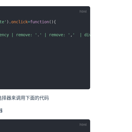
te'
)
.
onclick
=
function
(
)
{
ency | remove: '
.
' | remove: '
,
'  | divided_by: 100.0 }}
s 选择器来调用下面的代码
器