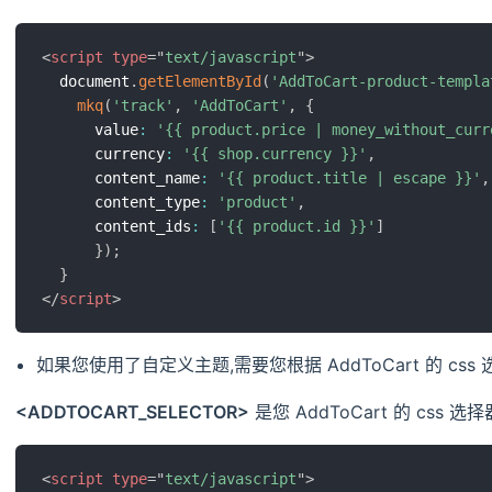
<
script
type
=
"
text/javascript
"
>
  document
.
getElementById
(
'AddToCart-product-templa
mkq
(
'track'
,
'AddToCart'
,
{
      value
:
'{{ product.price | money_without_curr
      currency
:
'{{ shop.currency }}'
,
      content_name
:
'{{ product.title | escape }}'
,
      content_type
:
'product'
,
      content_ids
:
[
'{{ product.id }}'
]
}
)
;
}
</
script
>
如果您使用了自定义主题,需要您根据 AddToCart 的 cs
<ADDTOCART_SELECTOR>
是您 AddToCart 的 css 选择
<
script
type
=
"
text/javascript
"
>