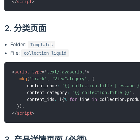
</
script
>
2. 分类页面
Folder:
Templates
File:
collection.liquid
<
script
type
=
"
text/javascript
"
>
mkq
(
'track'
,
'ViewCategory'
,
{
      content_name
:
'{{ collection.title | escape }
      content_category
:
'{{ collection.title }}'
,
      content_ids
:
[
{
%
for
 line 
in
 collection
.
produ
}
)
;
</
script
>
3. 产品详情页面 (必须)