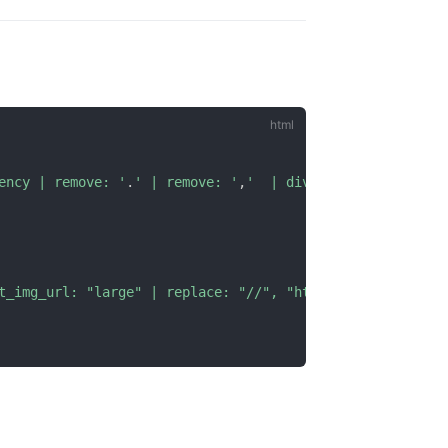
ency | remove: '
.
' | remove: '
,
'  | divided_by: 100.0 }}
t_img_url: "large" | replace: "//", "https://"}}'