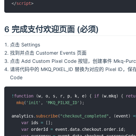
</
script
>
6 完成支付欢迎页面 (必须)
点击 Settings
找到并点击 Customer Events 页面
点击 Add Custom Pixel Code 按钮，创建事件 Mkq-P
请将代码中的 MKQ_PIXEL_ID 替换为对应的 Pixel ID，
Code
!
function
(
w
,
 o
,
 s
,
 r
,
 p
,
 k
,
 e
)
{
if
(
w
.
mkq
)
{
retu
mkq
(
'init'
,
'MKQ_PILXE_ID'
)
;
analytics
.
subscribe
(
"checkout_completed"
,
(
event
)
=
var
 ids 
=
[
]
;
var
 orderId 
=
 event
.
data
.
checkout
.
order
.
id
;