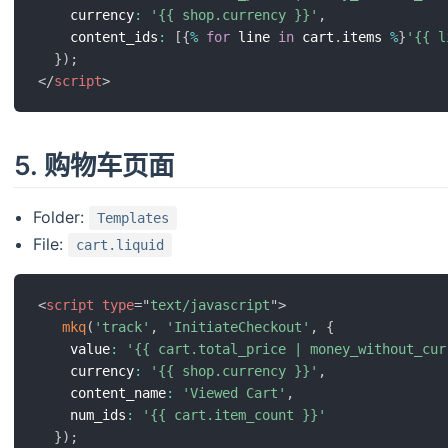
    currency
:
'{{ shop.currency }}'
,
    content_ids
:
[
{
%
for
 line 
in
 cart
.
items 
%
}
'{{ l
}
)
;
</
script
>
5. 购物车页面
Folder:
Templates
File:
cart.liquid
<
script
type
=
"
text/javascript
"
>
mkq
(
'track'
,
'InitiateCheckout'
,
{
    value
:
'{{ cart.total_price | money_without_cur
    currency
:
'{{ shop.currency }}'
,
    content_name
:
'Viewed Cart'
,
    num_ids
:
'{{ cart.item_count }}'
}
)
;