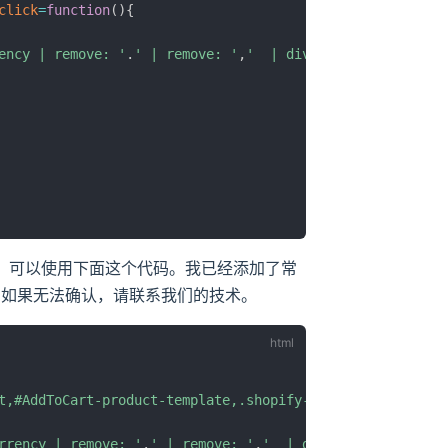
click
=
function
(
)
{
ency | remove: '
.
' | remove: '
,
'  | divided_by: 100.0 }}
，如果有，可以使用下面这个代码。我已经添加了常
，如果无法确认，请联系我们的技术。
t,#AddToCart-product-template,.shopify-payment-button__b
rrency | remove: '
.
' | remove: '
,
'  | divided_by: 100.0 